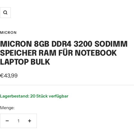
Zoom
MICRON
MICRON 8GB DDR4 3200 SODIMM
SPEICHER RAM FÜR NOTEBOOK
LAPTOP BULK
Angebotspreis
€43,99
Lagerbestand: 20 Stück verfügbar
Menge:
Menge
Menge
verringern
erhöhen