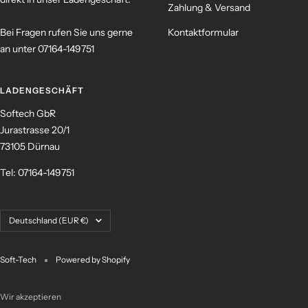
Zahlung & Versand
Bei Fragen rufen Sie uns gerne
Kontaktformular
an unter 07164-149751
LADENGESCHÄFT
Softech GbR
Jurastrasse 20/1
73105 Dürnau
Tel: 07164-149751
Land/Region
Deutschland (EUR €)
Soft-Tech
Powered by Shopify
Wir akzeptieren