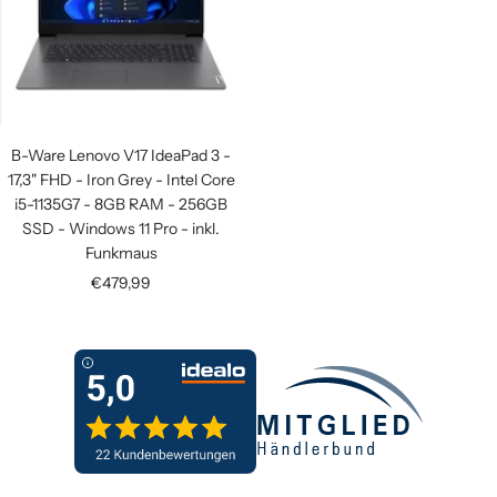
B-Ware Lenovo V17 IdeaPad 3 -
17,3" FHD - Iron Grey - Intel Core
i5-1135G7 - 8GB RAM - 256GB
SSD - Windows 11 Pro - inkl.
Funkmaus
Angebotspreis
€479,99