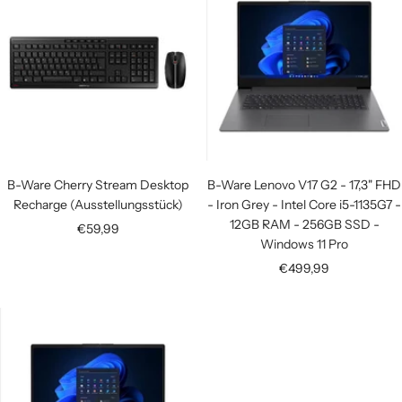
B-Ware Cherry Stream Desktop
B-Ware Lenovo V17 G2 - 17,3" FHD
Recharge (Ausstellungsstück)
- Iron Grey - Intel Core i5-1135G7 -
12GB RAM - 256GB SSD -
Angebotspreis
€59,99
Windows 11 Pro
Angebotspreis
€499,99