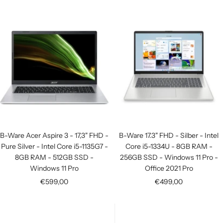
B-Ware Acer Aspire 3 - 17,3" FHD -
B-Ware 17.3" FHD - Silber - Intel
Pure Silver - Intel Core i5-1135G7 -
Core i5-1334U - 8GB RAM -
8GB RAM - 512GB SSD -
256GB SSD - Windows 11 Pro -
Windows 11 Pro
Office 2021 Pro
Angebotspreis
Angebotspreis
€599,00
€499,00