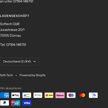
an unter 07164-149751
LADENGESCHÄFT
Softech GbR
Jurastrasse 20/1
73105 Dürnau
Tel: 07164-149751
Land/Region
Deutschland (EUR €)
Soft-Tech
Powered by Shopify
Wir akzeptieren