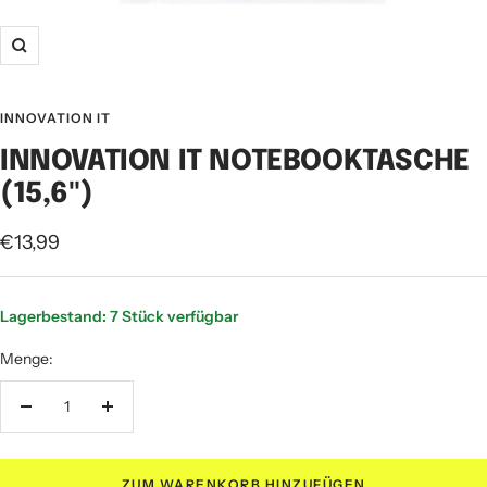
Zoom
INNOVATION IT
INNOVATION IT NOTEBOOKTASCHE
(15,6")
Angebotspreis
€13,99
Lagerbestand: 7 Stück verfügbar
Menge:
Menge
Menge
verringern
erhöhen
ZUM WARENKORB HINZUFÜGEN