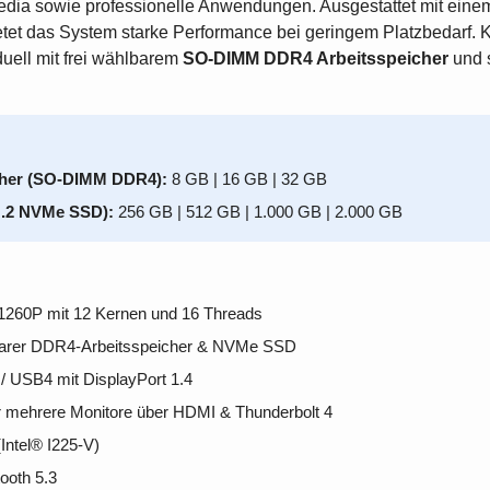
edia sowie professionelle Anwendungen. Ausgestattet mit ein
tet das System starke Performance bei geringem Platzbedarf. K
duell mit frei wählbarem
SO-DIMM DDR4 Arbeitsspeicher
und 
:
cher (SO-DIMM DDR4):
8 GB | 16 GB | 32 GB
M.2 NVMe SSD):
256 GB | 512 GB | 1.000 GB | 2.000 GB
-1260P mit 12 Kernen und 16 Threads
erbarer DDR4-Arbeitsspeicher & NVMe SSD
/ USB4 mit DisplayPort 1.4
für mehrere Monitore über HDMI & Thunderbolt 4
(Intel® I225-V)
ooth 5.3