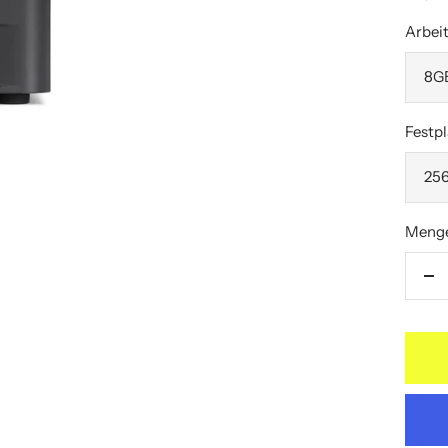
Arbeit
8G
Festpl
25
Meng
Me
ve