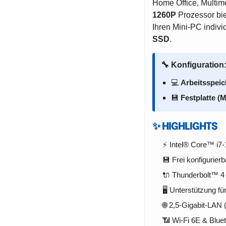
Home Office, Multim
1260P
Prozessor bie
Ihren Mini-PC indivi
SSD
.
🔧 Konfiguration
💻
Arbeitsspei
💾
Festplatte (
✨ HIGHLIGHTS
⚡ Intel® Core™ i7
💾 Frei konfiguri
🔌 Thunderbolt™ 4 
🖥️ Unterstützung 
🌐 2,5-Gigabit-LAN 
📶 Wi-Fi 6E & Bluet