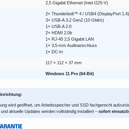
2,5 Gigabit Ethernet (Intel I225-V)
2× Thunderbolt™ 4 / USB4 (DisplayPort 1.4)
3× USB-A 3.2 Gen2 (10 Gbit/s)
1× USB-A 2.0
2× HDMI 2.0b
1× RJ-45 2,5 Gigabit LAN
1× 3,5-mm Audioanschluss
1× DC-In
117 × 112 × 37 mm
Windows 11 Pro (64-Bit)
inrichtung:
kung wird geöffnet, um Arbeitsspeicher und SSD fachgerecht aufzurü
r und aktuelle Updates werden vollständig installiert –
sofort einsatzb
GARANTIE