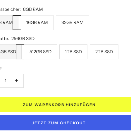
sspeicher:
8GB RAM
B RAM
16GB RAM
32GB RAM
atte:
256GB SSD
6GB SSD
512GB SSD
1TB SSD
2TB SSD
e:
nge
Menge
rringern
erhöhen
ZUM WARENKORB HINZUFÜGEN
JETZT ZUM CHECKOUT