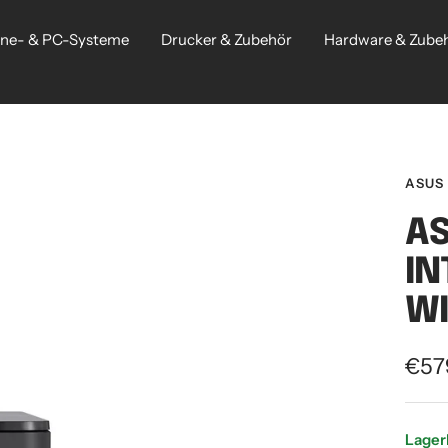
ne- & PC-Systeme
Drucker & Zubehör
Hardware & Zube
ASUS
AS
IN
WI
Ang
€57
Lager