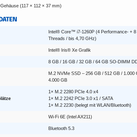
 Gehäuse (117 × 112 × 37 mm)
 DATEN
Intel® Core™ i7-1260P (4 Performance- + 8 
Threads / bis 4,70 GHz)
Intel® Iris® Xe Grafik
8 GB / 16 GB / 32 GB / 64 GB SO-DIMM D
M.2 NVMe SSD – 256 GB / 512 GB / 1.000 G
4.000 GB
1× M.2 2280 PCIe 4.0 x4
lätze
1× M.2 2242 PCIe 3.0 x1 / SATA
1× M.2 2230 (belegt mit WLAN/Bluetooth)
Wi-Fi 6E (Intel AX211)
Bluetooth 5.3