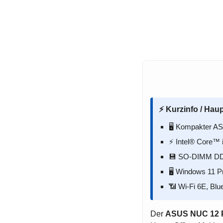
⚡ Kurzinfo / Haup
🖥️ Kompakter 
⚡ Intel® Core™ 
💾 SO-DIMM DDR
🖥️ Windows 11 Pr
📶 Wi-Fi 6E, Blu
Der
ASUS NUC 12 