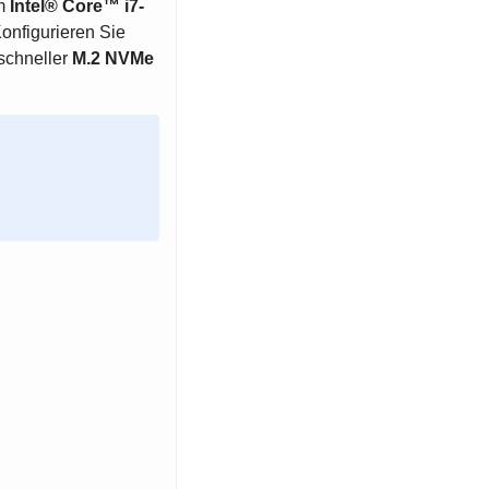
em
Intel® Core™ i7-
onfigurieren Sie
schneller
M.2 NVMe