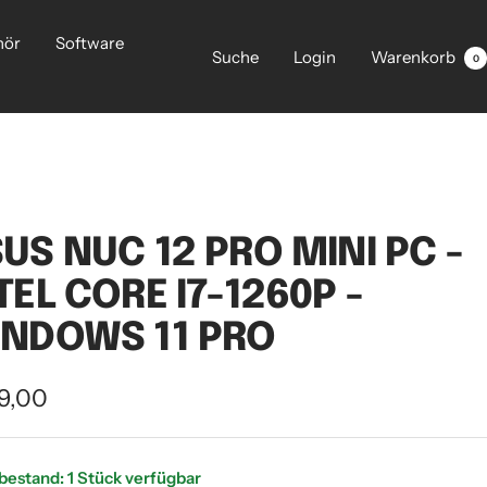
hör
Software
Suche
Login
Warenkorb
0
US NUC 12 PRO MINI PC -
TEL CORE I7-1260P -
NDOWS 11 PRO
ebotspreis
9,00
bestand: 1 Stück verfügbar